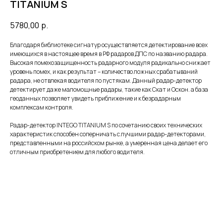
TITANIUM S
5780,00
р.
Благодаря библиотеке сигнатур осуществляется детектирование всех
имеющихся в настоящее время в РФ радаров ДПС по названию радара.
Высокая помехозащищенность радарного модуля радикально снижает
уровень помех, и как результат – количество ложных срабатываний
радара, не отвлекая водителя по пустякам. Данный радар-детектор
детектирует даже маломощные радары, такие как Скат и Оскон. а база
геоданных позволяет увидеть приближение и к безрадарным
комплексам контроля.
Радар-детектор INTEGO TITANIUM S по сочетанию своих технических
характеристик способен соперничать с лучшими радар-детекторами,
представленными на российском рынке, а умеренная цена делает его
отличным приобретением для любого водителя.